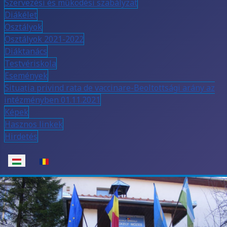
Szervezési és működési szabályzat
Diákélet
Osztályok
Osztályok 2021-2022
Diáktanács
Testvériskola
Események
Situația privind rata de vaccinare-Beoltottsági arány az
intézményben 01.11.2021
Képek
Hasznos linkek
Hirdetés
Válasszon nyelvet