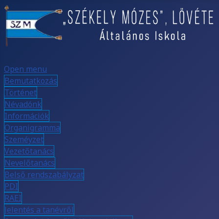
Open menu
Bemutatkozás
Történet
Névadónk
Információk
Organigramma
Szeméyzet
Vezetőtanács
Nevelőtanács
Belső rendszabályzat
PDI
RAEI
Jelentés a tanévről