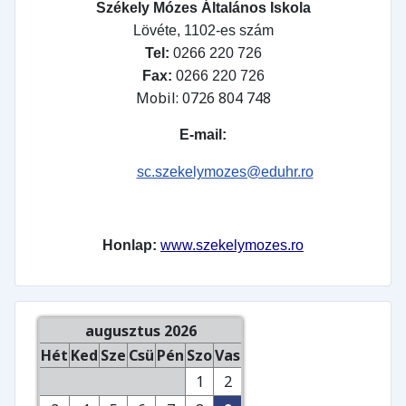
Székely Mózes Általános Iskola
Lövéte, 1102-es szám
Tel:
0266 220 726
Fax:
0266 220 726
Mobil: 0726 804 748
E-mail:
sc.szekelymozes@eduhr.ro
Honlap:
www.szekelymozes.ro
augusztus 2026
Hét
Ked
Sze
Csü
Pén
Szo
Vas
1
2